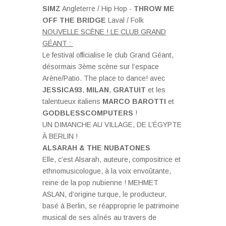
SIMZ
Angleterre / Hip Hop -
THROW ME
OFF THE BRIDGE
Laval / Folk
NOUVELLE SCÈNE ! LE CLUB GRAND
GÉANT :
Le festival officialise le club Grand Géant,
désormais 3ème scène sur l’espace
Arène/Patio. The place to dance! avec
JESSICA93
,
MILAN
,
GRATUIT
et les
talentueux italiens
MARCO BAROTTI
et
GODBLESSCOMPUTERS
!
UN DIMANCHE AU VILLAGE, DE L’ÉGYPTE
À BERLIN !
ALSARAH & THE NUBATONES
Elle, c’est Alsarah, auteure, compositrice et
ethnomusicologue, à la voix envoûtante,
reine de la pop nubienne ! MEHMET
ASLAN, d’origine turque, le producteur,
basé à Berlin, se réapproprie le patrimoine
musical de ses aînés au travers de