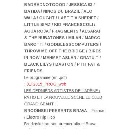
BADBADNOTGOOD / JESSICA 93 /
BATIDA / NINOS DU BRAZIL / ALO
WALA / OUGHT / LAETITIA SHERIFF /
LITTLE SIMZ / KID FRANCESCOLI /
AGUA ROJA / FRAGMENTS / ALSARAH
& THE NUBATONES / MILAN / MARCO
BAROTTI / GODBLESSCOMPUTERS /
THROW ME OFF THE BRIDGE / BIRDS
IN ROW / MEHMET ASLAN / GRATUIT /
BLACK LILYS / BASTON / PTIT FAT &
FRIENDS
Le programme (en .pdf)
:
3LF2015_PROG_web
LES DERNIERS ARTISTES DE L’ARÈNE /
PATIO ET LA NOUVELLE SCÈNE LE CLUB
GRAND GÉANT :
BRODINSKI PRESENTS BRAVA
– France
/ Électro Hip Hop
Brodinski sort son premier album Brava.