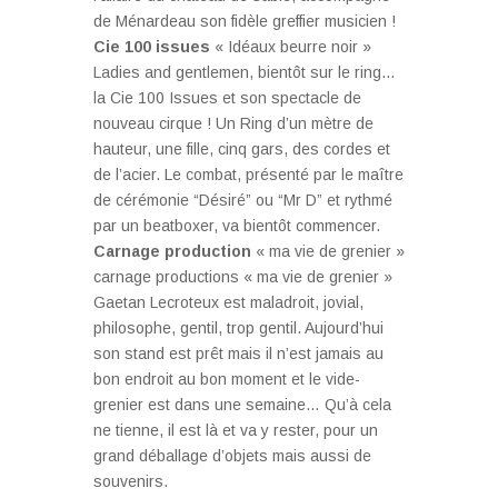
de Ménardeau son fidèle greffier musicien !
Cie 100 issues
« Idéaux beurre noir »
Ladies and gentlemen, bientôt sur le ring…
la Cie 100 Issues et son spectacle de
nouveau cirque ! Un Ring d’un mètre de
hauteur, une fille, cinq gars, des cordes et
de l’acier. Le combat, présenté par le maître
de cérémonie “Désiré” ou “Mr D” et rythmé
par un beatboxer, va bientôt commencer.
Carnage production
« ma vie de grenier »
carnage productions « ma vie de grenier »
Gaetan Lecroteux est maladroit, jovial,
philosophe, gentil, trop gentil. Aujourd’hui
son stand est prêt mais il n’est jamais au
bon endroit au bon moment et le vide-
grenier est dans une semaine… Qu’à cela
ne tienne, il est là et va y rester, pour un
grand déballage d’objets mais aussi de
souvenirs.