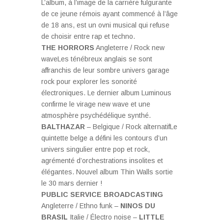
L’album, à l’image de la carrière fulgurante
de ce jeune rémois ayant commencé à l’âge
de 18 ans, est un ovni musical qui refuse
de choisir entre rap et techno.
THE HORRORS
Angleterre / Rock new
waveLes ténébreux anglais se sont
affranchis de leur sombre univers garage
rock pour explorer les sonorité
électroniques. Le dernier album Luminous
confirme le virage new wave et une
atmosphère psychédélique synthé.
BALTHAZAR
– Belgique / Rock alternatifLe
quintette belge a défini les contours d’un
univers singulier entre pop et rock,
agrémenté d’orchestrations insolites et
élégantes. Nouvel album Thin Walls sortie
le 30 mars dernier !
PUBLIC SERVICE BROADCASTING
Angleterre / Ethno funk –
NINOS DU
BRASIL
Italie / Électro noise –
LITTLE