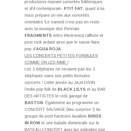
productions mariant sonorités folkloriques
et 4/4 contemporain.
PTIT FAT
, quant à lui
nous prépare un mix aux sonorités
orientales !Le samedi n’est pas en reste
avec la musique des Rennais
FRAGMENTS
entre électronica raffinée et
post rock ardant ainsi que le savoir-faire
pop d’
AGUA ROJA
.
LES CONCERTS PETITES FORMULES
COMME ON LES AIME !
Les 3 éléphants ne seraient pas les 3
éléphants sans ses petits formules
concerts ! Cette année au JAJA DIVIN
l’indie pop folk de
BLACK LILYS
et au BAR
DES ARTISTES le rock garage de
BASTON
. Également au programme un
CONCERT SAUVAGE (lieu surprise !) du
groupe de post hardcore lavallois
BIRDS
IN ROW
et une balade dominicale sur le
BATEAU-CONCERT avec les mélodies pop