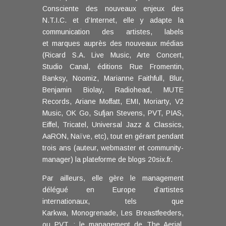
Consciente des nouveaux enjeux des
N.T.I.C. et d’Internet, elle y adapte la
communication des artistes, labels
et marques auprès des nouveaux médias
(Ricard S.A. Live Music, Arte Concert,
Studio Canal, éditions Rue Fromentin,
Banksy, Noomiz, Marianne Faithfull, Blur,
Benjamin Biolay, Radiohead, MUTE
Records, Ariane Moffatt, EMI, Moriarty, V2
Music, OK Go, Sufjan Stevens, PVT, PIAS,
Eiffel, Tricatel, Universal Jazz & Classics,
AaRON, Naïve, etc), tout en gérant pendant
trois ans (auteur, webmaster et community-
manager) la plateforme de blogs 20six.fr.
Par ailleurs, elle gère le management
délégué en Europe d’artistes
internationaux, tels que
Karkwa, Monogrenade, Les Breastfeeders,
ou PVT ; le management de The Aerial,