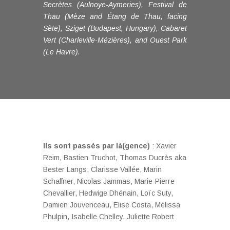
Secrètes (Aulnoye-Aymeries), Festival de
Thau (Mèze and Étang de Thau, facing
Sète), Sziget (Budapest, Hungary), Cabaret
Vert (Charleville-Mézières), and Ouest Park
(Le Havre).
Ils sont passés par là(gence)
: Xavier
Reim, Bastien Truchot, Thomas Ducrès aka
Bester Langs, Clarisse Vallée, Marin
Schaffner, Nicolas Jammas, Marie-Pierre
Chevallier, Hedwige Dhénain, Loïc Suty,
Damien Jouvenceau, Elise Costa, Mélissa
Phulpin, Isabelle Chelley, Juliette Robert