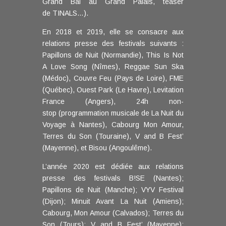
Grand Bal au Grand Palais, teaser
de TINALS…).
En 2018 et 2019, elle se consacre aux
relations presse des festivals suivants :
Papillons de Nuit (Normandie), This Is Not
A Love Song (Nîmes), Reggae Sun Ska
(Médoc), Couvre Feu (Pays de Loire), FME
(Québec), Ouest Park (Le Havre), Levitation
France (Angers), 24h non-
stop (programmation musicale de La Nuit du
Voyage à Nantes), Cabourg Mon Amour,
Terres du Son (Touraine), V and B Fest’
(Mayenne), et Bisou (Angoulême).
L’année 2020 est dédiée aux relations
presse des festivals B!SE (Nantes);
Papillons de Nuit (Manche); VYV Festival
(Dijon); Minuit Avant La Nuit (Amiens);
Cabourg, Mon Amour (Calvados); Terres du
Son (Tours); V and B Fest’ (Mayenne);