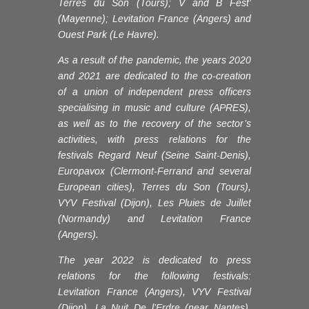
Terres du Son (Tours); V and B Fest’
(Mayenne); Levitation France (Angers) and
Ouest Park (Le Havre).
As a result of the pandemic, the years 2020
and 2021 are dedicated to the co-creation
of a union of independent press officers
specialising in music and culture (APRES),
as well as to the recovery of the sector’s
activities, with press relations for the
festivals Regard Neuf (Seine Saint-Denis),
Europavox (Clermont-Ferrand and several
European cities), Terres du Son (Tours),
VYV Festival (Dijon), Les Pluies de Juillet
(Normandy) and Levitation France
(Angers).
The year 2022 is dedicated to press
relations for the following festivals:
Levitation France (Angers), VYV Festival
(Dijon), La Nuit De l’Erdre (near Nantes),