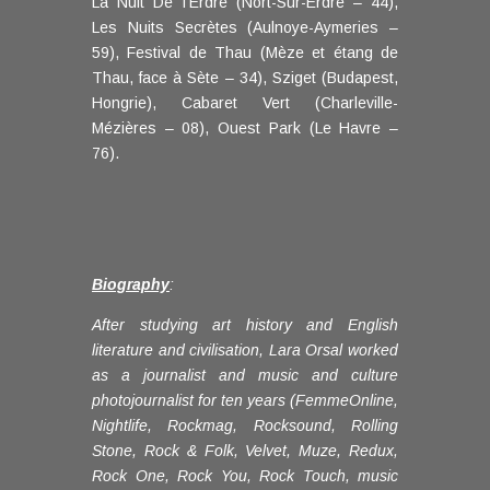
La Nuit De l’Erdre (Nort-Sur-Erdre – 44),
Les Nuits Secrètes (Aulnoye-Aymeries –
59), Festival de Thau (Mèze et étang de
Thau, face à Sète – 34), Sziget (Budapest,
Hongrie), Cabaret Vert (Charleville-
Mézières – 08), Ouest Park (Le Havre –
76).
Biography
:
After studying art history and English
literature and civilisation, Lara Orsal worked
as a journalist and music and culture
photojournalist for ten years (FemmeOnline,
Nightlife, Rockmag, Rocksound, Rolling
Stone, Rock & Folk, Velvet, Muze, Redux,
Rock One, Rock You, Rock Touch, music