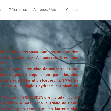
ns
Références
À propos / About
Contact
is Marker,
Sans Soleil
. Sunless, ce sont des
eries et des voix. A l’unisson. C’est une
ctif.
re 2013, une trentaine de concerts et une
less se place tranquillement parmi les plus
e soutien de l’Opération Iceberg, la SMAC La
. En 2014, le single Daydream est placé en
P 5 titres
«THE HIDDEN»
, en digital, cd et
nregistré à Sore, dans le studio de Denis
ions sont plus denses et les batterie plus