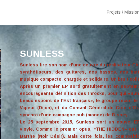
Projets / Missio
SUNLESS
Sunless tire son nom d’une oeuvre du réalisateur Chr
synthétiseurs, des guitares, des basses, des batt
musique compacte, chargée et solidaire. Un bruit colle
Après un premier EP sorti gratuitement en septemb
encourageante définition des Inrocks, pour qui «Sun
beaux espoirs de l’Est français», le groupe reçoit l
Vapeur (Dijon), et du Conseil Général de Côte d’Or
synchro d’une campagne pub (monde) de Disney.
Le 25 septembre 2015, Sunless sort un nouvel E
vinyle. Comme le premier opus, «THE HIDDEN» est e
Barthe (Noir Désir). Mais cette fois, les composit