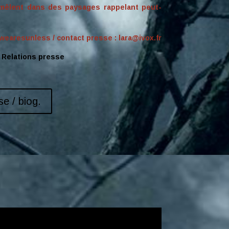
emêlent dans des paysages rappelant peut-
/wearesunless
/ contact presse :
lara@ivox.fr
 Relations presse
e / biog.