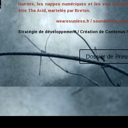
lourdes, les nappes numériques et les voix s’entr
être The Acid, martelés par Breton.
wearesunless.fr
/
soundcloud.com
Stratégie de développement / Création de Contenus /
Dossier de Press