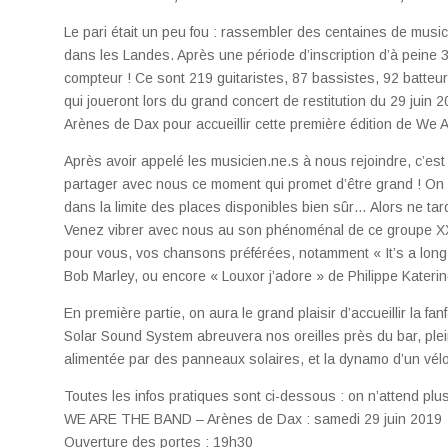
Le pari était un peu fou : rassembler des centaines de music
dans les Landes. Après une période d’inscription d’à peine 3
compteur ! Ce sont 219 guitaristes, 87 bassistes, 92 batte
qui joueront lors du grand concert de restitution du 29 juin 2
Arènes de Dax pour accueillir cette première édition de We
Après avoir appelé les musicien.ne.s à nous rejoindre, c’est 
partager avec nous ce moment qui promet d’être grand ! O
dans la limite des places disponibles bien sûr… Alors ne ta
Venez vibrer avec nous au son phénoménal de ce groupe XXL
pour vous, vos chansons préférées, notamment « It’s a long 
Bob Marley, ou encore « Louxor j’adore » de Philippe Katerin
En première partie, on aura le grand plaisir d’accueillir la 
Solar Sound System abreuvera nos oreilles près du bar, plei
alimentée par des panneaux solaires, et la dynamo d’un vélo
Toutes les infos pratiques sont ci-dessous : on n’attend plu
WE ARE THE BAND – Arènes de Dax : samedi 29 juin 2019
Ouverture des portes : 19h30