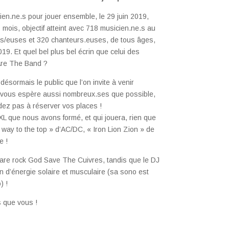
ien.ne.s pour jouer ensemble, le 29 juin 2019,
 mois, objectif atteint avec 718 musicien.ne.s au
urs/euses et 320 chanteurs.euses, de tous âges,
019. Et quel bel plus bel écrin que celui des
 Are The Band ?
désormais le public que l’on invite à venir
n vous espère aussi nombreux.ses que possible,
rdez pas à réserver vos places !
 que nous avons formé, et qui jouera, rien que
way to the top » d’AC/DC, « Iron Lion Zion » de
e !
fanfare rock God Save The Cuivres, tandis que le DJ
n d’énergie solaire et musculaire (sa sono est
) !
s que vous !