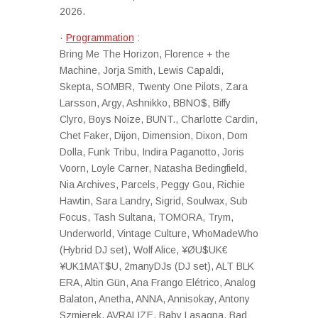
2026.
·
Programmation
:
Bring Me The Horizon, Florence + the
Machine, Jorja Smith, Lewis Capaldi,
Skepta, SOMBR, Twenty One Pilots, Zara
Larsson, Argy, Ashnikko, BBNO$, Biffy
Clyro, Boys Noize, BUNT., Charlotte Cardin,
Chet Faker, Dijon, Dimension, Dixon, Dom
Dolla, Funk Tribu, Indira Paganotto, Joris
Voorn, Loyle Carner, Natasha Bedingfield,
Nia Archives, Parcels, Peggy Gou, Richie
Hawtin, Sara Landry, Sigrid, Soulwax, Sub
Focus, Tash Sultana, TOMORA, Trym,
Underworld, Vintage Culture, WhoMadeWho
(Hybrid DJ set), Wolf Alice, ¥ØU$UK€
¥UK1MAT$U, 2manyDJs (DJ set), ALT BLK
ERA, Altin Gün, Ana Frango Elétrico, Analog
Balaton, Anetha, ANNA, Annisokay, Antony
Szmierek, AVRALIZE, Baby Lasagna, Bad