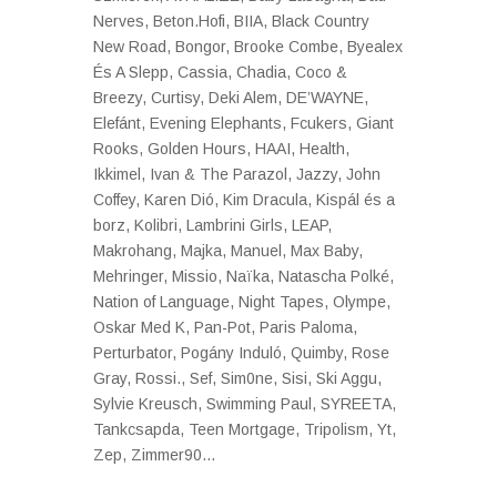
Nerves, Beton.Hofi, BIIA, Black Country
New Road, Bongor, Brooke Combe, Byealex
És A Slepp, Cassia, Chadia, Coco &
Breezy, Curtisy, Deki Alem, DE’WAYNE,
Elefánt, Evening Elephants, Fcukers, Giant
Rooks, Golden Hours, HAAI, Health,
Ikkimel, Ivan & The Parazol, Jazzy, John
Coffey, Karen Dió, Kim Dracula, Kispál és a
borz, Kolibri, Lambrini Girls, LEAP,
Makrohang, Majka, Manuel, Max Baby,
Mehringer, Missio, Naïka, Natascha Polké,
Nation of Language, Night Tapes, Olympe,
Oskar Med K, Pan-Pot, Paris Paloma,
Perturbator, Pogány Induló, Quimby, Rose
Gray, Rossi., Sef, Sim0ne, Sisi, Ski Aggu,
Sylvie Kreusch, Swimming Paul, SYREETA,
Tankcsapda, Teen Mortgage, Tripolism, Yt,
Zep, Zimmer90…