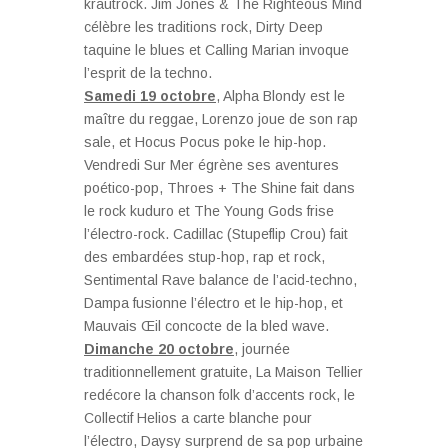
krautrock. Jim Jones & The Righteous Mind
célèbre les traditions rock, Dirty Deep
taquine le blues et Calling Marian invoque
l’esprit de la techno.
Samedi 19 octobre
, Alpha Blondy est le
maître du reggae, Lorenzo joue de son rap
sale, et Hocus Pocus poke le hip-hop.
Vendredi Sur Mer égrène ses aventures
poético-pop, Throes + The Shine fait dans
le rock kuduro et The Young Gods frise
l’électro-rock. Cadillac (Stupeflip Crou) fait
des embardées stup-hop, rap et rock,
Sentimental Rave balance de l’acid-techno,
Dampa fusionne l’électro et le hip-hop, et
Mauvais Œil concocte de la bled wave.
Dimanche 20 octobre
, journée
traditionnellement gratuite, La Maison Tellier
redécore la chanson folk d’accents rock, le
Collectif Helios a carte blanche pour
l’électro, Daysy surprend de sa pop urbaine