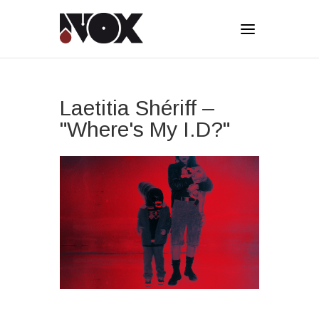
Laetitia Shériff –
"Where's My I.D?"