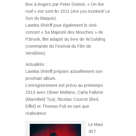
Box à Angers par Peter Deimel, « On the
roof » est sorti fin 2011 (Are you trunked/ Le
Son du Maquis).
Laetitia Shériff joue également le ciné-
concert « Sa Majesté des Mouches » de
P.Brook, film adapté du livre de W.Golding
(commande du Festival du Film de
Vendôme).
Actualités :
Laetitia Shériff prépare actuellement son
prochain album.
L’enregistrement est prévu au printemps
2013 avec Olivier Mellano, Carla Pallone
(Mansfield Tya), Nicolas Courret (Bed,
Eiffel) et Thomas Poli en tant que
réalisateur.
Le Maxi
45T