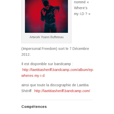
nommé «
Where’s
my I.D ? »
Artwork Yoann Buffeteau
(Impersonal Freedom) sort le 7 Décembre
2012.
Il est disponible sur bandcamp :
http://laetitiasheriff.bandcamp.com/album/ep-
wheres-my-i-d
ainsi que toute la discographie de Laetitia
Shériff :
http://laetitiasheriff.bandcamp.com/
Compétences