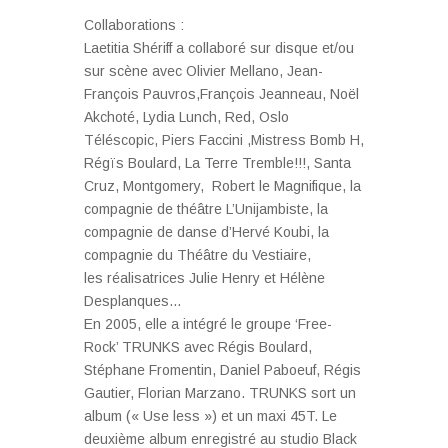
Collaborations :
Laetitia Shériff a collaboré sur disque et/ou
sur scène avec Olivier Mellano, Jean-
François Pauvros,François Jeanneau, Noël
Akchoté, Lydia Lunch, Red, Oslo
Téléscopic, Piers Faccini ,Mistress Bomb H,
Régïs Boulard, La Terre Tremble!!!, Santa
Cruz, Montgomery, Robert le Magnifique, la
compagnie de théâtre L’Unijambiste, la
compagnie de danse d’Hervé Koubi, la
compagnie du Théâtre du Vestiaire,
les réalisatrices Julie Henry et Hélène
Desplanques…
En 2005, elle a intégré le groupe ‘Free-
Rock’ TRUNKS avec Régis Boulard,
Stéphane Fromentin, Daniel Paboeuf, Régis
Gautier, Florian Marzano. TRUNKS sort un
album (« Use less ») et un maxi 45T. Le
deuxième album enregistré au studio Black