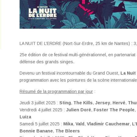
LA NUIT DE L’ERDRE (Nort-Sur-Erdre, 25 km de Nantes) : 3, 4,
25e édition de ce festival multi-générationnel, en partenaria
défense des grands singes.
Devenu un festival incontournable du Grand Ouest,
La Nuit
programmation avec les pointures de la scène internationale
Résumé de la programmation par jour
:
Jeudi 3 juillet 2025 :
Sting
,
The Kills
,
Jersey
,
Hervé
,
Thu
Vendredi 4 juillet 2025 :
Julien Doré
,
Foster The People
,
Luiza
Samedi 5 juillet 2025 :
Mika
,
Vald
,
Vladimir Cauchemar
,
L’
Bonnie Banane
,
The Bleers