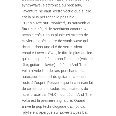
synth-wave, electronica ou rock arty,
l’aventure ne vaut d’être vécue que si elle
est la plus personnelle possible.
L’EP s’ouvre sur
Paralized
, un souvenir du
film Drive où, ici, le sentiment amoureux
semble enfoui sous plusieurs strates de
claviers glacés, sorte de synth-wave qui
ricoche dans une cité de verre. Vient
ensuite
Lover’s Eyes,
le titre le plus ancien
qu’ait composé Jonathan Ducasse (voix de
tête, guitare, clavier), où John And The
Volta révèle l’un de ses penchants : la
réitération du motif de guitare ; celui qui
reste à l’esprit. Possible que la chanson fut
de celles qui ont séduit les initiateurs du
label bruxellois TALK !, dont John And The
Volta est la première signature. Quand
arrive la pop technologique d’
Empirical
,
l’idylle entraperçue sur
Lover’s Eyes
bat