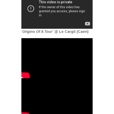
‘Origins Of A Tour’
@ Le Cargö (Caen)