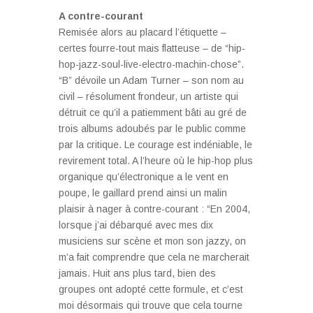
A contre-courant
Remisée alors au placard l’étiquette –
certes fourre-tout mais flatteuse – de “hip-
hop-jazz-soul-live-electro-machin-chose”.
“B” dévoile un Adam Turner – son nom au
civil – résolument frondeur, un artiste qui
détruit ce qu’il a patiemment bâti au gré de
trois albums adoubés par le public comme
par la critique. Le courage est indéniable, le
revirement total. A l’heure où le hip-hop plus
organique qu’électronique a le vent en
poupe, le gaillard prend ainsi un malin
plaisir à nager à contre-courant : “En 2004,
lorsque j’ai débarqué avec mes dix
musiciens sur scène et mon son jazzy, on
m’a fait comprendre que cela ne marcherait
jamais. Huit ans plus tard, bien des
groupes ont adopté cette formule, et c’est
moi désormais qui trouve que cela tourne