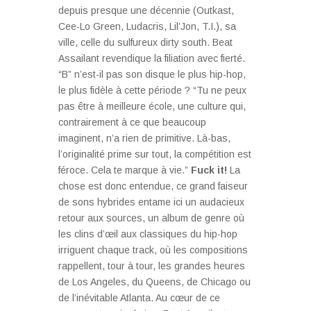
depuis presque une décennie (Outkast,
Cee-Lo Green, Ludacris, Lil’Jon, T.I.), sa
ville, celle du sulfureux dirty south. Beat
Assailant revendique la filiation avec fierté.
“B” n’est-il pas son disque le plus hip-hop,
le plus fidèle à cette période ? “Tu ne peux
pas être à meilleure école, une culture qui,
contrairement à ce que beaucoup
imaginent, n’a rien de primitive. Là-bas,
l’originalité prime sur tout, la compétition est
féroce. Cela te marque à vie.”
Fuck it!
La
chose est donc entendue, ce grand faiseur
de sons hybrides entame ici un audacieux
retour aux sources, un album de genre où
les clins d’œil aux classiques du hip-hop
irriguent chaque track, où les compositions
rappellent, tour à tour, les grandes heures
de Los Angeles, du Queens, de Chicago ou
de l’inévitable Atlanta. Au cœur de ce